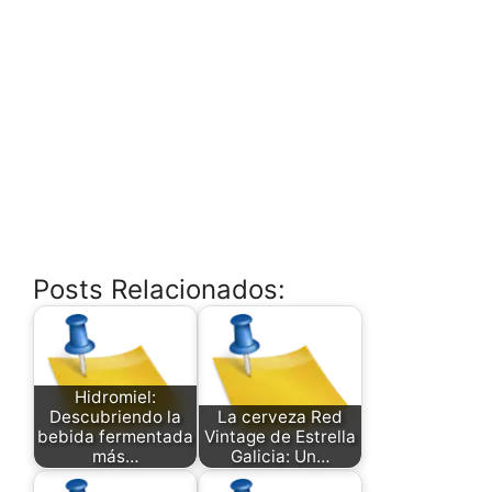
Posts Relacionados:
Hidromiel:
Descubriendo la
La cerveza Red
bebida fermentada
Vintage de Estrella
más…
Galicia: Un…