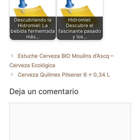
Descubriendo la
Hidromiel:
Hidromiel: La
Descubre el
bebida fermentada
fascinante pasado
más…
y los…
Estuche Cerveza BIO Moulins d’Ascq –
Cerveza Ecológica
Cerveza Quilmes Pilsener 6 x 0,34 L
Deja un comentario
Comentario