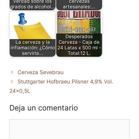
verdad sobre los
cervezas
grados de alcohol…
artesanales:…
Desperados
La cerveza y la
Cerveza - Caja de
inflamación: ¿Cómo
24 Latas x 500 ml -
servirla…
Total:12 L.
Cerveza Sevebrau
Stuttgarter Hofbraeu Pilsner 4,9% Vol.
24×0,5L
Deja un comentario
Comentario