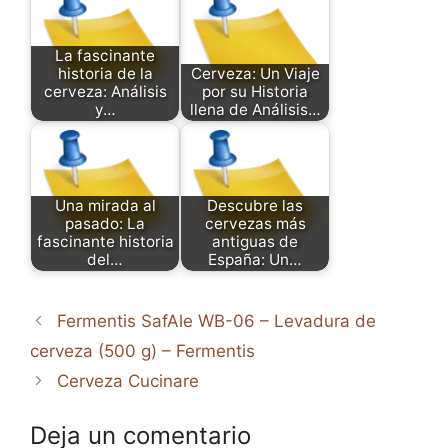
La fascinante
historia de la
Cerveza: Un Viaje
cerveza: Análisis
por su Historia
y…
llena de Análisis…
Una mirada al
Descubre las
pasado: La
cervezas más
fascinante historia
antiguas de
del…
España: Un…
Fermentis SafAle WB-06 – Levadura de
cerveza (500 g) – Fermentis
Cerveza Cucinare
Deja un comentario