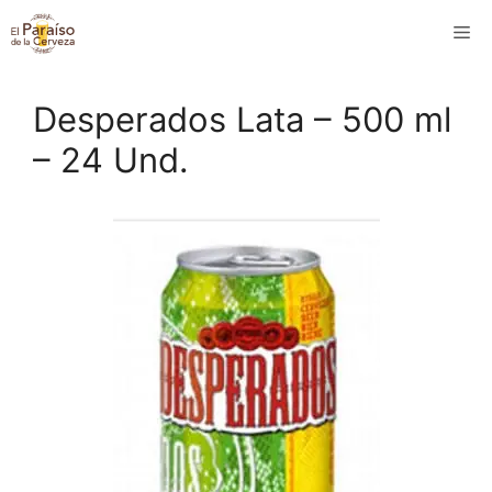
Saltar
M
al
contenido
Desperados Lata – 500 ml
– 24 Und.