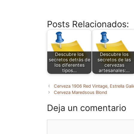
Posts Relacionados:
Descubre los
Descubre los
secretos detrás de
secretos de las
los diferentes
cervezas
tipos…
artesanales:…
Cerveza 1906 Red Vintage, Estrella Gali
Cerveza Maredsous Blond
Deja un comentario
Comentario