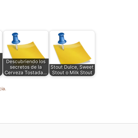
Descubriendo los
secretos de la
Stout Dulce, Sweet
Cerveza Tostada…
Stout o Milk Stout
cia.