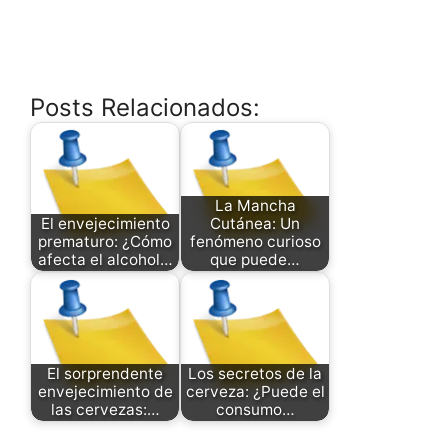
Posts Relacionados:
La Mancha
El envejecimiento
Cutánea: Un
prematuro: ¿Cómo
fenómeno curioso
afecta el alcohol…
que puede…
El sorprendente
Los secretos de la
envejecimiento de
cerveza: ¿Puede el
las cervezas:…
consumo…