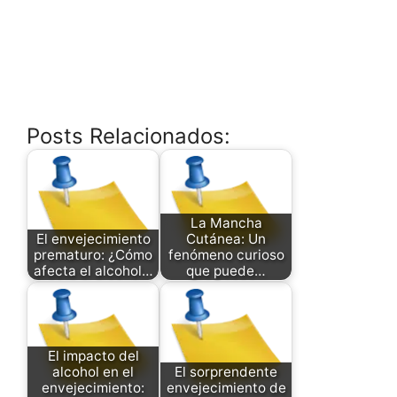
Posts Relacionados:
La Mancha
El envejecimiento
Cutánea: Un
prematuro: ¿Cómo
fenómeno curioso
afecta el alcohol…
que puede…
El impacto del
alcohol en el
El sorprendente
envejecimiento:
envejecimiento de