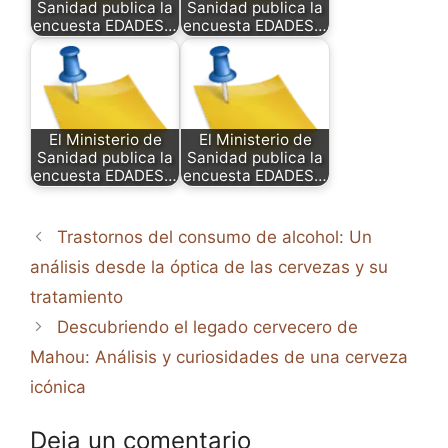
Sanidad publica la
Sanidad publica la
encuesta EDADES…
encuesta EDADES…
El Ministerio de
El Ministerio de
Sanidad publica la
Sanidad publica la
encuesta EDADES…
encuesta EDADES…
Trastornos del consumo de alcohol: Un
análisis desde la óptica de las cervezas y su
tratamiento
Descubriendo el legado cervecero de
Mahou: Análisis y curiosidades de una cerveza
icónica
Deja un comentario