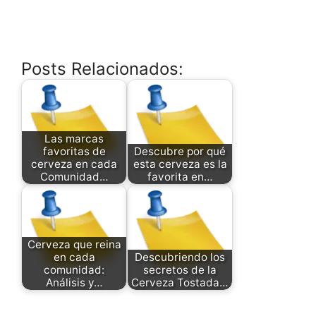
Posts Relacionados:
Las marcas
favoritas de
Descubre por qué
cerveza en cada
esta cerveza es la
Comunidad…
favorita en…
Cerveza que reina
en cada
Descubriendo los
comunidad:
secretos de la
Análisis y…
Cerveza Tostada…