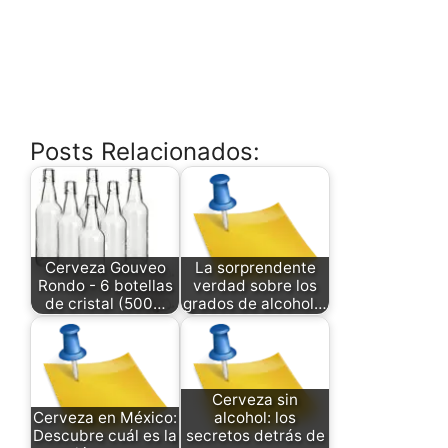
Posts Relacionados:
Cerveza Gouveo
La sorprendente
Rondo - 6 botellas
verdad sobre los
de cristal (500…
grados de alcohol…
Cerveza sin
Cerveza en México:
alcohol: los
Descubre cuál es la
secretos detrás de