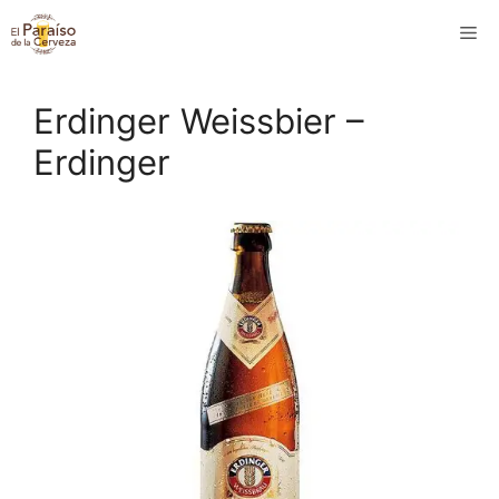
Saltar
M
al
contenido
Erdinger Weissbier –
Erdinger