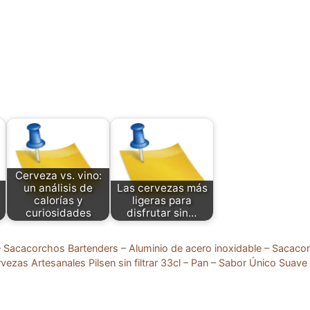
Cerveza vs. vino:
un análisis de
Las cervezas más
calorías y
ligeras para
curiosidades
disfrutar sin…
 Sacacorchos Bartenders – Aluminio de acero inoxidable – Sacacor
ezas Artesanales Pilsen sin filtrar 33cl – Pan – Sabor Único Suave 