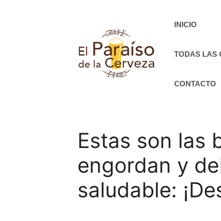
Saltar
al
INICIO
contenido
TODAS LAS
CONTACTO
Estas son las 
engordan y de
saludable: ¡D