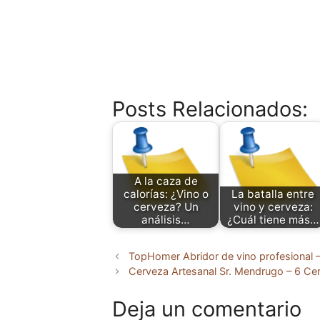
Posts Relacionados:
A la caza de
calorías: ¿Vino o
La batalla entre
cerveza? Un
vino y cerveza:
análisis…
¿Cuál tiene más…
TopHomer Abridor de vino profesional –
Cerveza Artesanal Sr. Mendrugo – 6 Cerv
Deja un comentario