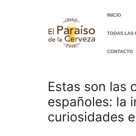
Saltar
al
INICIO
contenido
TODAS LAS
CONTACTO
Estas son las 
españoles: la 
curiosidades 