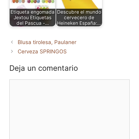
Etiqueta engomada
Descubre el mundo
Jextou Etiquetas
cervecero de
del Pascua -…
Heineken España:…
Blusa tirolesa, Paulaner
Cerveza SPRINGOS
Deja un comentario
Comentario