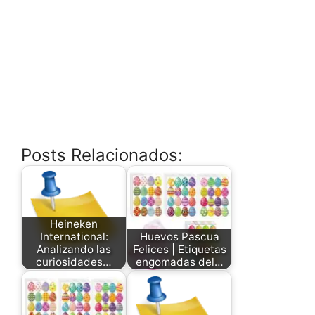
Posts Relacionados:
Heineken
International:
Huevos Pascua
Analizando las
Felices | Etiquetas
curiosidades…
engomadas del…