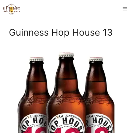
Saltar
M
al
contenido
Guinness Hop House 13