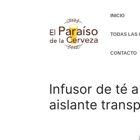
Saltar
al
INICIO
contenido
TODAS LAS
CONTACTO
Infusor de té 
aislante trans