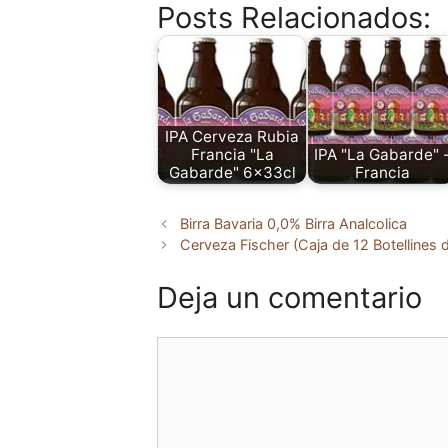
Posts Relacionados:
IPA Cerveza Rubia
Francia "La
IPA "La Gabarde" 
Gabarde" 6x33cl
Francia
Birra Bavaria 0,0% Birra Analcolica
Cerveza Fischer (Caja de 12 Botellines d
Deja un comentario
Comentario