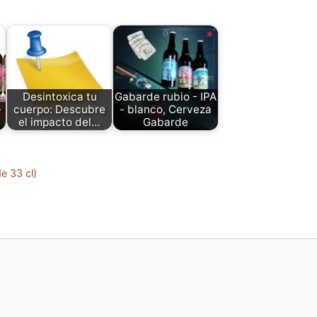
Desintoxica tu
Gabarde rubio - IPA
-
cuerpo: Descubre
- blanco, Cerveza
el impacto del…
Gabarde
e 33 cl)