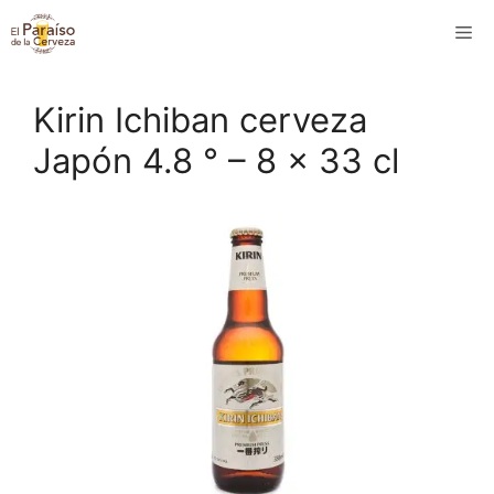
Saltar
M
al
contenido
Kirin Ichiban cerveza
Japón 4.8 ° – 8 x 33 cl