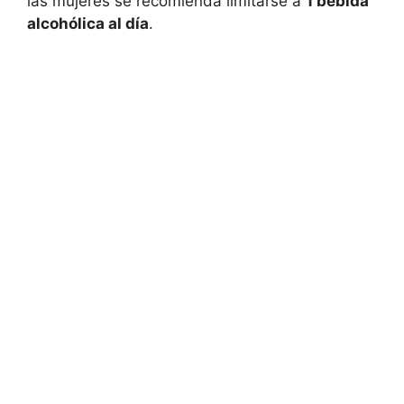
las mujeres se recomienda limitarse a
1 bebida
alcohólica al día
.