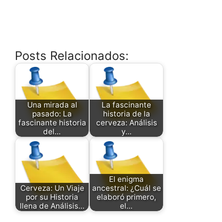
Posts Relacionados:
Una mirada al
La fascinante
pasado: La
historia de la
fascinante historia
cerveza: Análisis
del…
y…
El enigma
Cerveza: Un Viaje
ancestral: ¿Cuál se
por su Historia
elaboró primero,
llena de Análisis…
el…