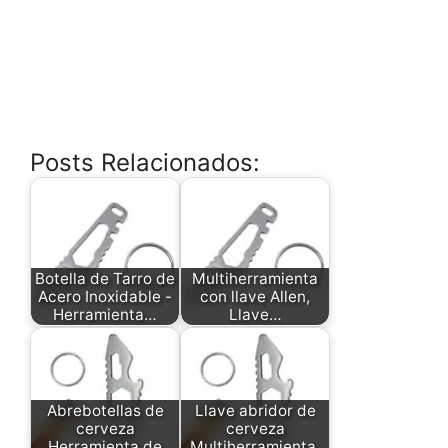
Posts Relacionados:
Botella de Tarro de
Multiherramienta
Acero Inoxidable -
con llave Allen,
Herramienta…
Llave…
Abrebotellas de
Llave abridor de
cerveza
cerveza
Herramienta de
Multiherramienta,