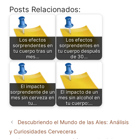
Posts Relacionados:
Los efectos
Los efectos
sorprendentes en
sorprendentes en
tu cuerpo tras un
tu cuerpo después
mes…
de 30…
El impacto
sorprendente de un
El impacto de un
mes sin cerveza en
mes sin alcohol en
tu…
tu cuerpo:…
Descubriendo el Mundo de las Ales: Análisis
y Curiosidades Cerveceras