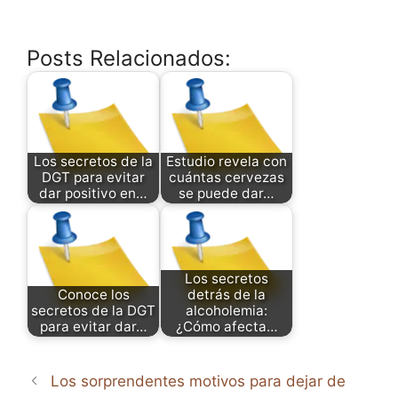
Posts Relacionados:
Los secretos de la
Estudio revela con
DGT para evitar
cuántas cervezas
dar positivo en…
se puede dar…
Los secretos
Conoce los
detrás de la
secretos de la DGT
alcoholemia:
para evitar dar…
¿Cómo afecta…
Los sorprendentes motivos para dejar de