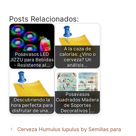
Posts Relacionados:
A la caza de
Posavasos LED
calorías: ¿Vino o
JIZZU para Bebidas
cerveza? Un
- Resistente al…
análisis…
Posavasos
Descubriendo la
Cuadrados Madera
hora perfecta para
de Soportes
disfrutar de una…
Decorativos |…
Cerveza Humulus Iupulus by Semillas para