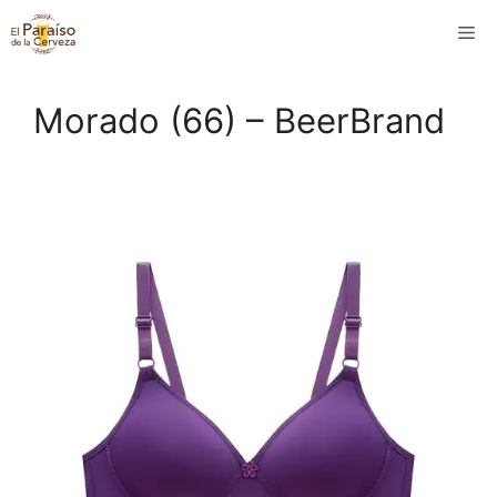
Saltar
M
al
contenido
Morado (66) – BeerBrand