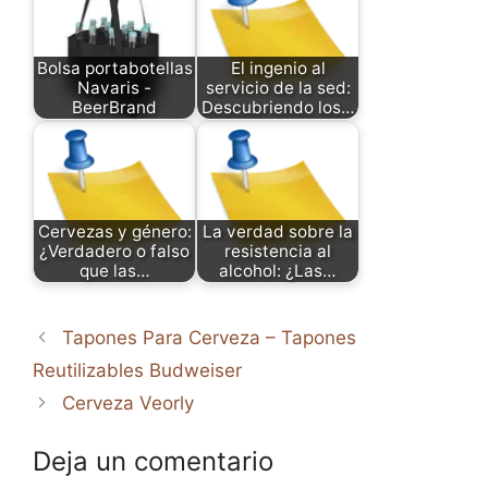
Bolsa portabotellas
El ingenio al
Navaris -
servicio de la sed:
BeerBrand
Descubriendo los…
Cervezas y género:
La verdad sobre la
¿Verdadero o falso
resistencia al
que las…
alcohol: ¿Las…
Tapones Para Cerveza – Tapones
Reutilizables Budweiser
Cerveza Veorly
Deja un comentario