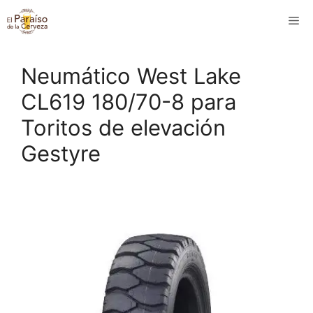
Saltar
M
al
contenido
Neumático West Lake
CL619 180/70-8 para
Toritos de elevación
Gestyre