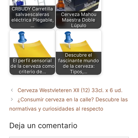
CRBUDY Carretilla
salvaescaleras
Cerveza Mahou
eléctrica Plegable,
Maestra Doble
…
Lúpulo
Descubre el
El perfil sensorial
fascinante mundo
de la cerveza como
de la cerveza:
criterio de…
Tipos,…
Cerveza Westvleteren XII (12) 33cl. x 6 ud.
¿Consumir cerveza en la calle? Descubre las
normativas y curiosidades al respecto
Deja un comentario