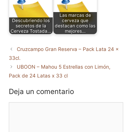
Las marcas de
Descubriendo los
cerveza que
secretos de la
destacan como las
Cerveza Tostada…
mejores…
Cruzcampo Gran Reserva – Pack Lata 24 x
33cl.
UBOON – Mahou 5 Estrellas con Limón,
Pack de 24 Latas x 33 cl
Deja un comentario
Comentario