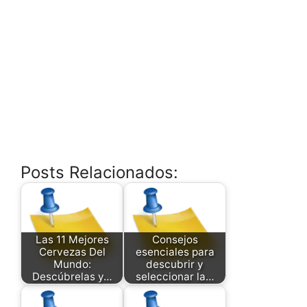
Posts Relacionados:
Las 11 Mejores
Consejos
Cervezas Del
esenciales para
Mundo:
descubrir y
Descúbrelas y…
seleccionar la…