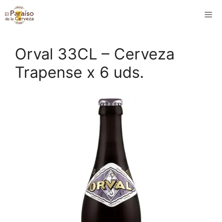
Saltar
M
al
contenido
Orval 33CL – Cerveza
Trapense x 6 uds.