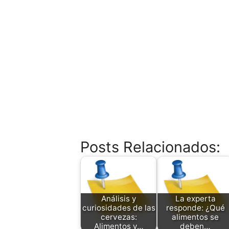
Posts Relacionados:
Análisis y
La experta
curiosidades de las
responde: ¿Qué
cervezas:
alimentos se
Alimentos y…
deben…