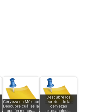
Descubre los
Cerveza en México:
secretos de las
Descubre cuál es la
cervezas
opción menos…
artesanales:…