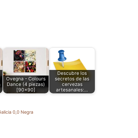
Descubre los
Ovegna - Colours
secretos de las
a
Dance (4 piezas)
cervezas
[90x90]
artesanales:…
Galicia 0,0 Negra