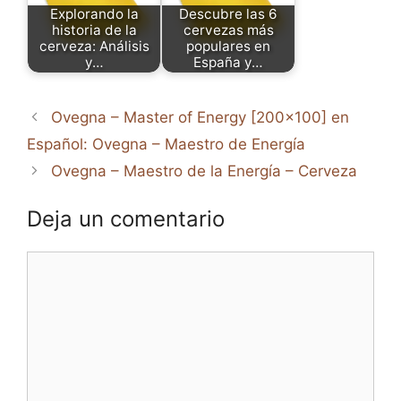
Explorando la
Descubre las 6
historia de la
cervezas más
cerveza: Análisis
populares en
y…
España y…
Ovegna – Master of Energy [200×100] en
Español: Ovegna – Maestro de Energía
Ovegna – Maestro de la Energía – Cerveza
Deja un comentario
Comentario