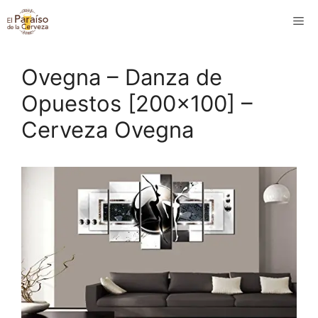
Saltar
M
al
contenido
Ovegna – Danza de
Opuestos [200×100] –
Cerveza Ovegna