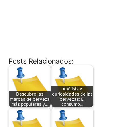
Posts Relacionados:
Análisis y
Descubre las
curiosidades de las
marcas de cerveza
cervezas: El
más populares y…
consumo…