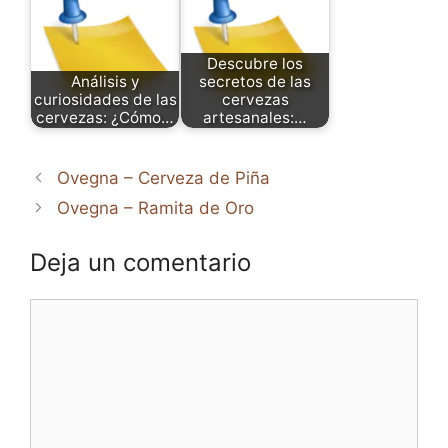
Descubre los
Análisis y
secretos de las
curiosidades de las
cervezas
cervezas: ¿Cómo…
artesanales:…
Ovegna – Cerveza de Piña
Ovegna – Ramita de Oro
Deja un comentario
Comentario