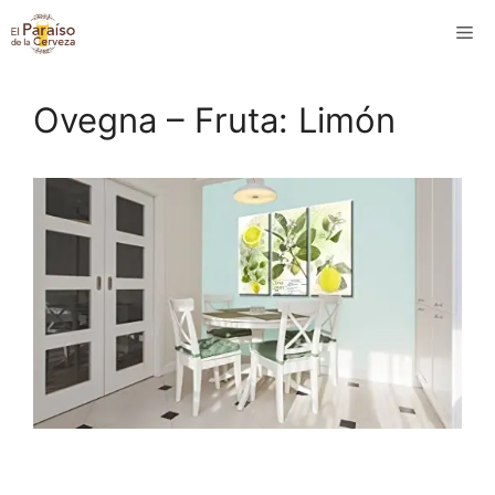
Saltar
M
al
contenido
Ovegna – Fruta: Limón