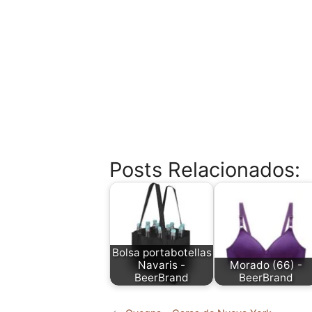
Posts Relacionados:
Bolsa portabotellas
Navaris -
Morado (66) -
BeerBrand
BeerBrand