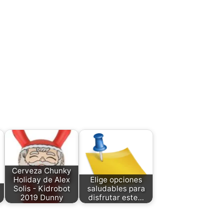
Cerveza Chunky
Holiday de Alex
Elige opciones
Solis - Kidrobot
saludables para
2019 Dunny
disfrutar este…