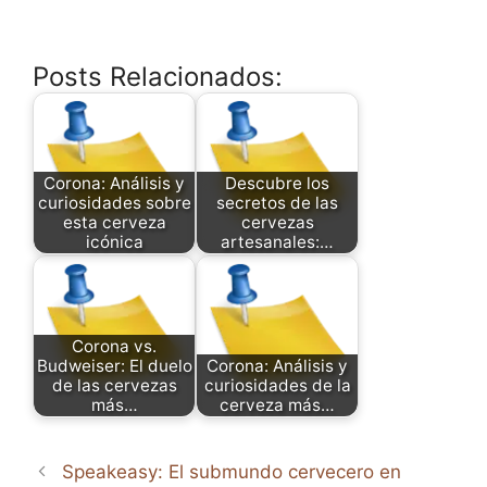
Posts Relacionados:
Corona: Análisis y
Descubre los
curiosidades sobre
secretos de las
esta cerveza
cervezas
icónica
artesanales:…
Corona vs.
Budweiser: El duelo
Corona: Análisis y
de las cervezas
curiosidades de la
más…
cerveza más…
Speakeasy: El submundo cervecero en