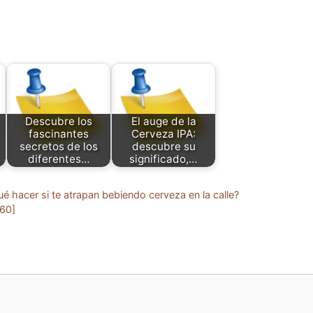
Descubre los
El auge de la
fascinantes
Cerveza IPA:
secretos de los
descubre su
diferentes…
significado,…
hacer si te atrapan bebiendo cerveza en la calle?
×60]