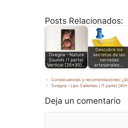
Posts Relacionados:
Descubre los
Ovegna - Nature
secretos de las
Sounds (1 parte)
cervezas
Vertical [20x30]…
artesanales:…
Consecuencias y recomendaciones: ¿Qué 
Ovegna – Lips Calientes ( (1 parte) [40
Deja un comentario
Comentario