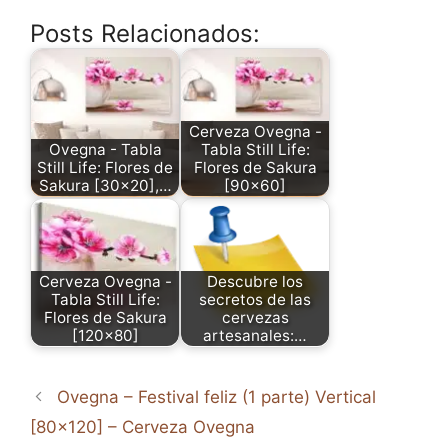
Posts Relacionados:
Cerveza Ovegna -
Ovegna - Tabla
Tabla Still Life:
Still Life: Flores de
Flores de Sakura
Sakura [30x20],…
[90x60]
Cerveza Ovegna -
Descubre los
Tabla Still Life:
secretos de las
Flores de Sakura
cervezas
[120x80]
artesanales:…
Ovegna – Festival feliz (1 parte) Vertical
[80×120] – Cerveza Ovegna