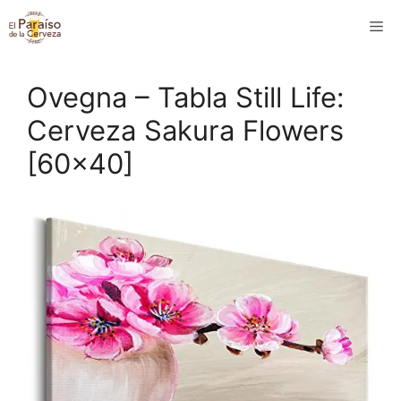
Saltar
M
al
contenido
Ovegna – Tabla Still Life:
Cerveza Sakura Flowers
[60×40]