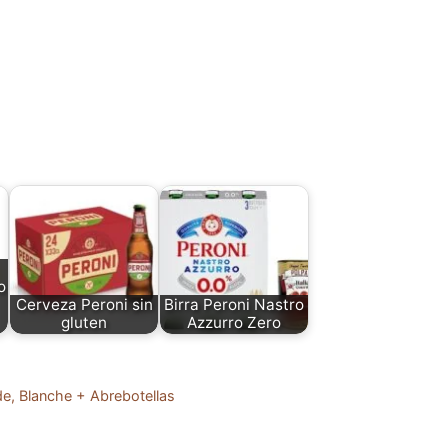
o
Cerveza Peroni sin
Birra Peroni Nastro
gluten
Azzurro Zero
.
e, Blanche + Abrebotellas