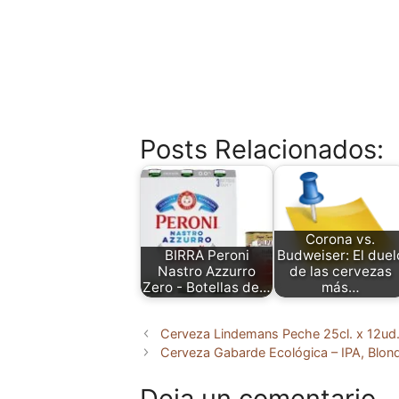
Posts Relacionados:
Corona vs.
BIRRA Peroni
Budweiser: El duel
Nastro Azzurro
de las cervezas
Zero - Botellas de…
más…
Cerveza Lindemans Peche 25cl. x 12ud
Cerveza Gabarde Ecológica – IPA, Blond
Deja un comentario