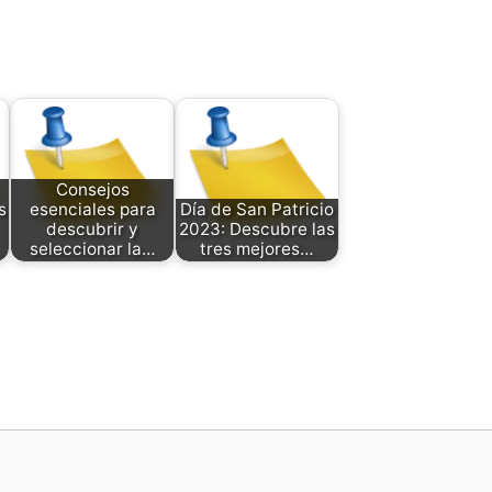
Consejos
s
esenciales para
Día de San Patricio
descubrir y
2023: Descubre las
seleccionar la…
tres mejores…