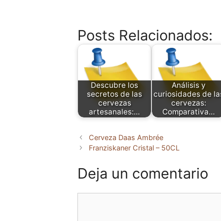
Posts Relacionados:
Descubre los
Análisis y
secretos de las
curiosidades de la
cervezas
cervezas:
artesanales:…
Comparativa…
Cerveza Daas Ambrée
Franziskaner Cristal – 50CL
Deja un comentario
Comentario