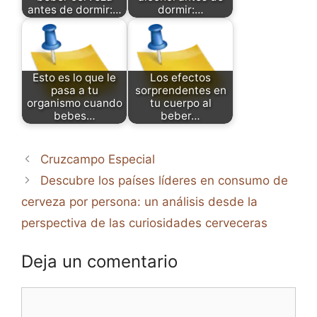
antes de dormir:…
dormir:…
Esto es lo que le
Los efectos
pasa a tu
sorprendentes en
organismo cuando
tu cuerpo al
bebes…
beber…
Cruzcampo Especial
Descubre los países líderes en consumo de
cerveza por persona: un análisis desde la
perspectiva de las curiosidades cerveceras
Deja un comentario
Comentario