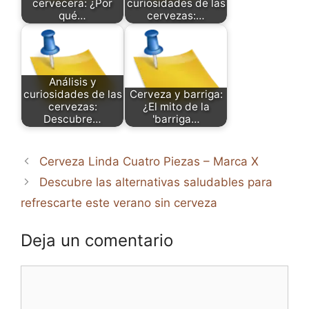
cervecera: ¿Por
curiosidades de las
qué…
cervezas:…
Análisis y
curiosidades de las
Cerveza y barriga:
cervezas:
¿El mito de la
Descubre…
'barriga…
Cerveza Linda Cuatro Piezas – Marca X
Descubre las alternativas saludables para
refrescarte este verano sin cerveza
Deja un comentario
Comentario