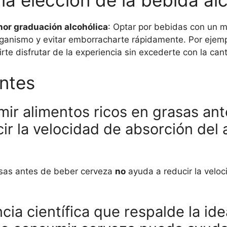
la elección de la bebida al
nor graduación alcohólica
: Optar por bebidas con un 
rganismo y evitar emborracharte rápidamente. Por ejemp
e disfrutar de la experiencia sin excederte con la can
ntes
mir alimentos ricos en grasas an
r la velocidad de absorción del a
rasas antes de beber cerveza
no
ayuda a reducir la veloc
cia científica que respalde la i