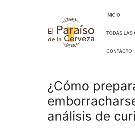
Saltar
al
INICIO
contenido
TODAS LAS
CONTACTO
¿Cómo preparar
emborracharse
análisis de cu