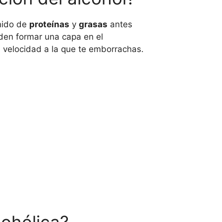
enido de
proteínas
y
grasas
antes
eden formar una capa en el
la velocidad a la que te emborrachas.