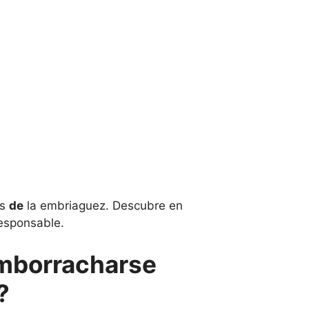
os
de
la embriaguez. Descubre en
esponsable.
emborracharse
?