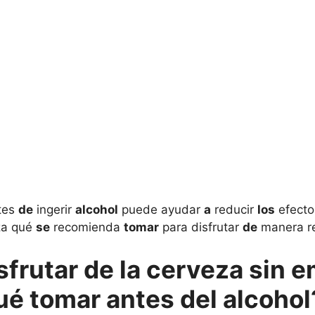
ntes
de
ingerir
alcohol
puede ayudar
a
reducir
los
efect
za qué
se
recomienda
tomar
para disfrutar
de
manera r
sfrutar de la cerveza sin 
é tomar antes del alcohol