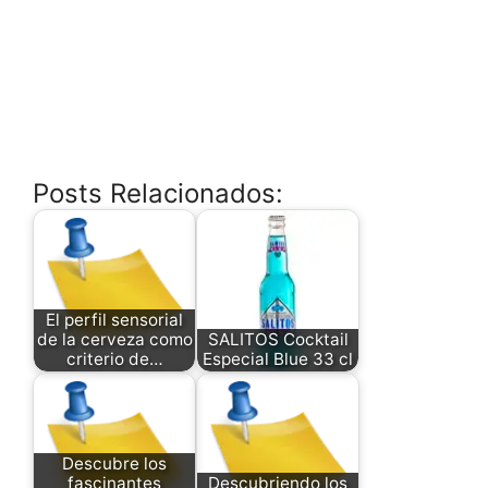
Posts Relacionados:
El perfil sensorial
de la cerveza como
SALITOS Cocktail
criterio de…
Especial Blue 33 cl
Descubre los
fascinantes
Descubriendo los