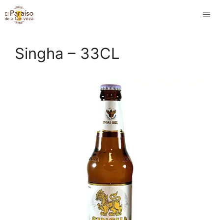
Saltar
M
al
contenido
Singha – 33CL