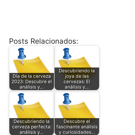
Posts Relacionados:
Descubriendo la
Día de la cerveza
joya de las
2023: Descubre el
cervezas: El
análisis y…
análisis y…
Descubriendo la
Descubre el
cerveza perfecta:
fascinante análisis
análisis y…
y curiosidades…