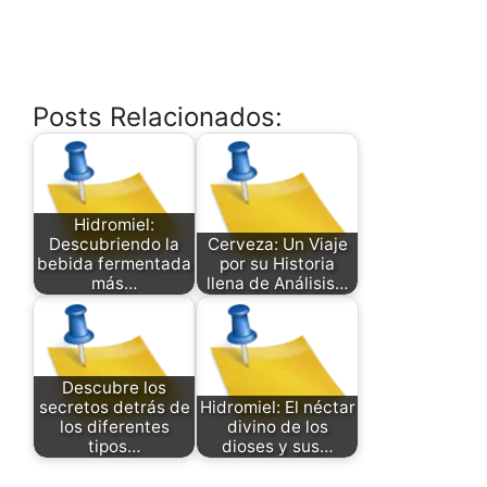
Posts Relacionados:
Hidromiel:
Descubriendo la
Cerveza: Un Viaje
bebida fermentada
por su Historia
más…
llena de Análisis…
Descubre los
secretos detrás de
Hidromiel: El néctar
los diferentes
divino de los
tipos…
dioses y sus…