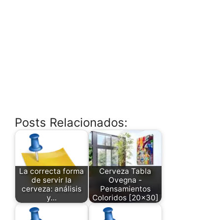
Posts Relacionados:
La correcta forma
Cerveza Tabla
de servir la
Ovegna -
cerveza: análisis
Pensamientos
y…
Coloridos [20x30]