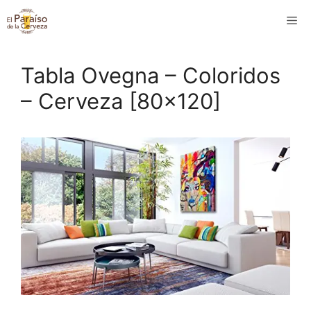
Saltar
M
al
contenido
Tabla Ovegna – Coloridos
– Cerveza [80×120]