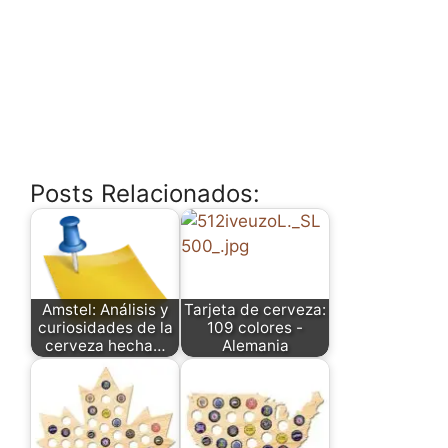
Posts Relacionados:
Amstel: Análisis y
Tarjeta de cerveza:
curiosidades de la
109 colores -
cerveza hecha…
Alemania