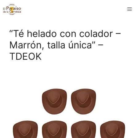
Saltar
M
al
contenido
“Té helado con colador –
Marrón, talla única” –
TDEOK