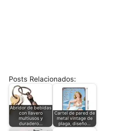
Posts Relacionados:
Abridor de bebidas
con llavero
Cartel de pared de
multiusos y
metal vintage de
duradero…
plaga, diseño…