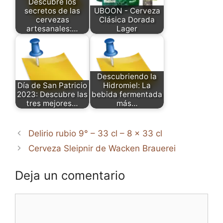
Descubre los
secretos de las
UBOON - Cerveza
cervezas
Clásica Dorada
artesanales:…
Lager
Descubriendo la
Día de San Patricio
Hidromiel: La
2023: Descubre las
bebida fermentada
tres mejores…
más…
Delirio rubio 9° – 33 cl – 8 x 33 cl
Cerveza Sleipnir de Wacken Brauerei
Deja un comentario
Comentario