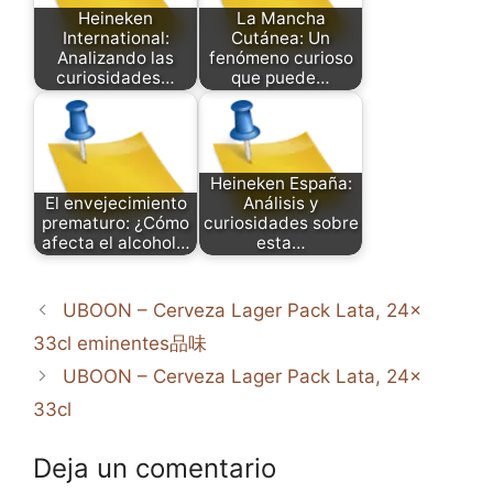
Heineken
La Mancha
International:
Cutánea: Un
Analizando las
fenómeno curioso
curiosidades…
que puede…
Heineken España:
El envejecimiento
Análisis y
prematuro: ¿Cómo
curiosidades sobre
afecta el alcohol…
esta…
UBOON – Cerveza Lager Pack Lata, 24x
33cl eminentes品味
UBOON – Cerveza Lager Pack Lata, 24x
33cl
Deja un comentario