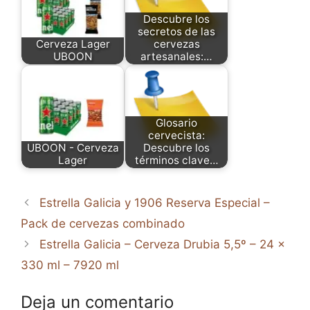
Descubre los
secretos de las
Cerveza Lager
cervezas
UBOON
artesanales:…
Glosario
cervecista:
UBOON - Cerveza
Descubre los
Lager
términos clave…
Estrella Galicia y 1906 Reserva Especial –
Pack de cervezas combinado
Estrella Galicia – Cerveza Drubia 5,5º – 24 x
330 ml – 7920 ml
Deja un comentario