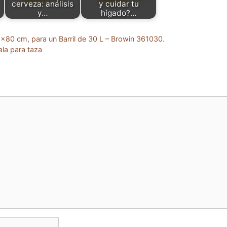
cerveza: análisis
y cuidar tu
y…
hígado?…
5×80 cm, para un Barril de 30 L – Browin 361030.
ala para taza