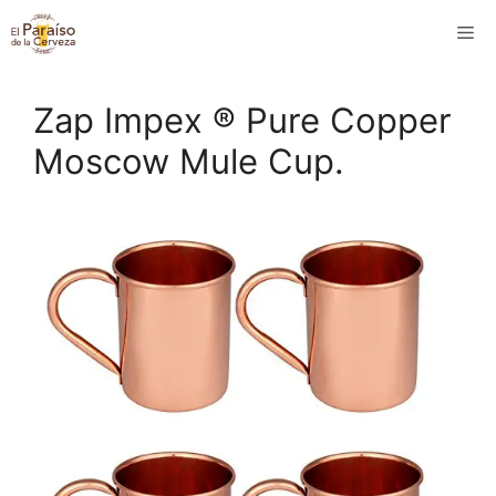
Saltar
M
al
contenido
Zap Impex ® Pure Copper
Moscow Mule Cup.