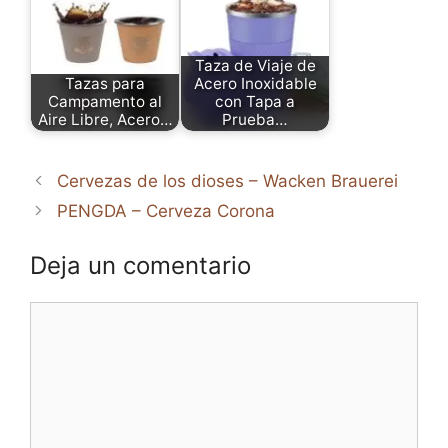
Taza de Viaje de
Tazas para
Acero Inoxidable
Campamento al
con Tapa a
Aire Libre, Acero…
Prueba…
Cervezas de los dioses – Wacken Brauerei
PENGDA – Cerveza Corona
Deja un comentario
Comentario