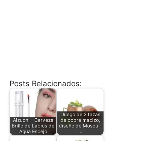
Posts Relacionados:
"Juego de 2 tazas
Aizuoni - Cerveza
de cobre macizo,
Brillo de Labios de
diseño de Moscú -
Agua Espejo
…